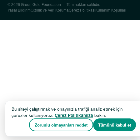
© 2026 Green Gold Foundation — Tüm hakları saklıdır.
Yasal Bildirim
Gizlilik ve Veri Koruma
Çerez Politikası
Kullanım Koşulları
Bu siteyi çalıştırmak ve onayınızla trafiği analiz etmek için
çerezler kullanıyoruz.
Çerez Politikamıza
bakın.
Zorunlu olmayanları reddet
Tümünü kabul et