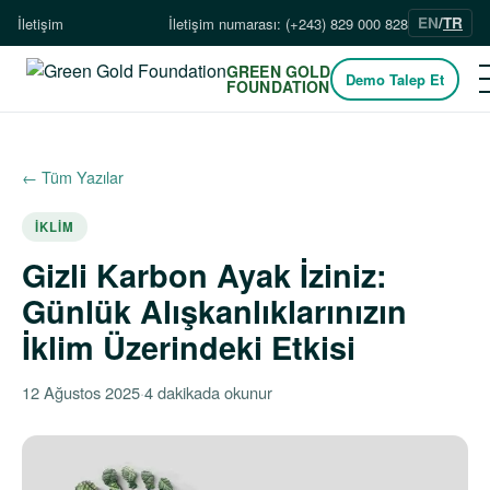
EN
/
TR
İletişim
İletişim numarası: (+243) 829 000 828
GREEN GOLD
Demo Talep Et
FOUNDATION
← Tüm Yazılar
İKLIM
Gizli Karbon Ayak İziniz:
Günlük Alışkanlıklarınızın
İklim Üzerindeki Etkisi
12 Ağustos 2025
·
4 dakikada okunur