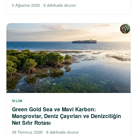
5 Ağustos 2026
·
9 dakikada okunur
İKLIM
Green Gold Sea ve Mavi Karbon:
Mangrovlar, Deniz Çayırları ve Denizciliğin
Net Sıfır Rotası
29 Temmuz 2026
·
8 dakikada okunur