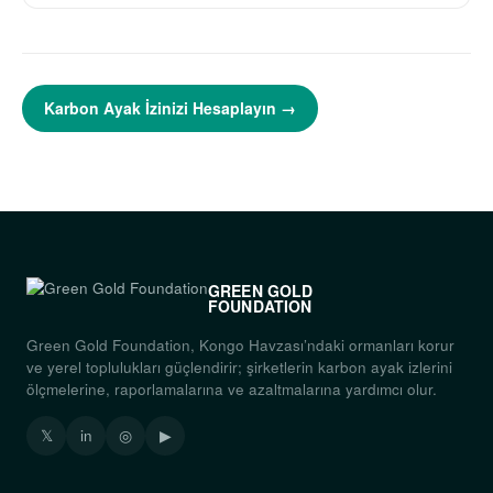
Karbon Ayak İzinizi Hesaplayın →
GREEN GOLD
FOUNDATION
Green Gold Foundation, Kongo Havzası’ndaki ormanları korur
ve yerel toplulukları güçlendirir; şirketlerin karbon ayak izlerini
ölçmelerine, raporlamalarına ve azaltmalarına yardımcı olur.
𝕏
in
◎
▶