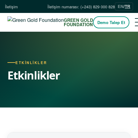
EN
/
TR
İletişim
İletişim numarası: (+243) 829 000 828
GREEN GOLD
Demo Talep Et
FOUNDATION
ETKİNLİKLER
Etkinlikler