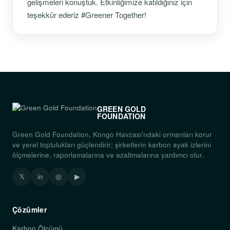
gelişmeleri konuştuk. Etkinliğimize katıldığınız için
teşekkür ederiz #Greener Together!
GREEN GOLD
FOUNDATION
Green Gold Foundation, Kongo Havzası'ndaki ormanları korur
ve yerel toplulukları güçlendirir; şirketlerin karbon ayak izlerini
ölçmelerine, raporlamalarına ve azaltmalarına yardımcı olur.
𝕏
in
◎
▶
Çözümler
Karbon Ölçümü