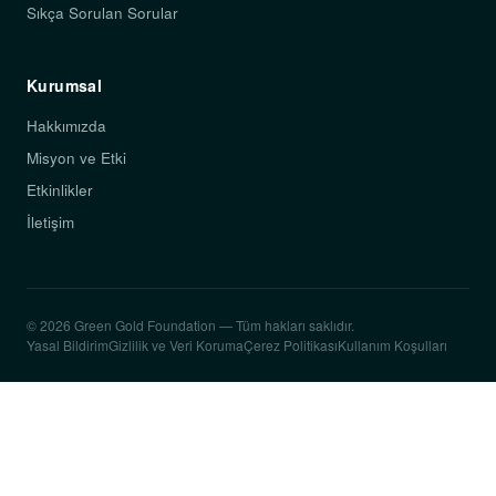
Sıkça Sorulan Sorular
Kurumsal
Hakkımızda
Misyon ve Etki
Etkinlikler
İletişim
© 2026 Green Gold Foundation — Tüm hakları saklıdır.
Yasal Bildirim
Gizlilik ve Veri Koruma
Çerez Politikası
Kullanım Koşulları