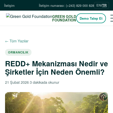
EN
/
TR
İletişim
İletişim numarası: (+243) 829 000 828
GREEN GOLD
Demo Talep Et
FOUNDATION
← Tüm Yazılar
ORMANCILIK
REDD+ Mekanizması Nedir ve
Şirketler İçin Neden Önemli?
21 Şubat 2026
·
3 dakikada okunur