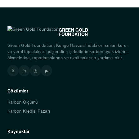
GREEN GOLD
FOUNDATION
Green Gold Foundation, Kongo Havzası’ndaki ormanları korur
ve yerel toplulukları güçlendirir; şirketlerin karbon ayak izlerini
ölçmelerine, raporlamalarına ve azaltmalarına yardımcı olur.
𝕏
in
◎
▶
Çözümler
Karbon Ölçümü
Karbon Kredisi Pazarı
Kaynaklar