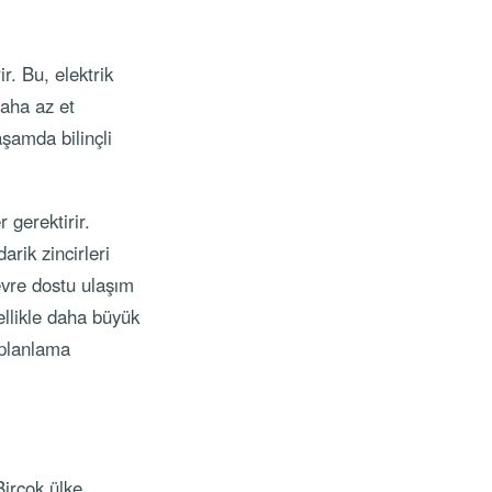
r. Bu, elektrik
daha az et
aşamda bilinçli
 gerektirir.
darik zincirleri
çevre dostu ulaşım
ellikle daha büyük
 planlama
Birçok ülke,