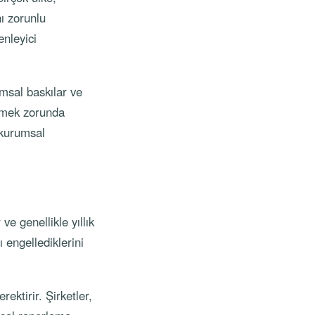
nı zorunlu
enleyici
umsal baskılar ve
semek zorunda
 kurumsal
ve genellikle yıllık
ı engellediklerini
ktirir. Şirketler,