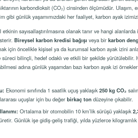
miktarının karbondioksit (CO₂) cinsinden ölçümüdür. Ulaşım, en
m gibi günlük yaşamımızdaki her faaliyet, karbon ayak izimizi 
etkinin sayısallaştırılmasına olanak tanır ve hangi alanlarda 
sterir.
Bireysel karbon kredisi bağışı
veya bir
karbon den
k için öncelikle kişisel ya da kurumsal karbon ayak izini an
reci bilinçli, hedef odaklı ve etkili bir şekilde yürütülebilir.
abilmesi adına günlük yaşamdan bazı karbon ayak izi örnekle
u:
Ekonomi sınıfında 1 saatlik uçuş yaklaşık
250 kg CO₂
salı
ararası uçuşlar için bu değer
birkaç ton
düzeyine çıkabilir.
llanımı:
Ortalama bir otomobilin 10 km’lik sürüşü yaklaşık
2,
etir. Günlük işe gidiş-geliş trafiği, yılda yüzlerce kilogramlı