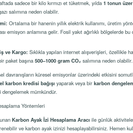
ftada sadece bir kilo kırmızı et tüketmek, yılda
1 tonun üze
azı salımına neden olabilir.
imi:
Ortalama bir hanenin yıllık elektrik kullanımı, üretim yön
sı emisyon anlamına gelir. Fosil yakıt ağırlıklı bölgelerde bu
iş ve Kargo:
Sıklıkla yapılan internet alışverişleri, özellikle h
 bir paket başına
500–1000 gram CO₂
salımına neden olabilir.
el davranışların küresel emisyonlar üzerindeki etkisini somutla
el karbon kredisi bağışı
yaparak veya bir
karbon dengele
leri dengelemek mümkündür.
esaplama Yöntemleri
lunan
Karbon Ayak İzi Hesaplama Aracı
ile günlük aktivitele
ğrenebilir ve karbon ayak izinizi hesaplayabilirsiniz. Hemen ku