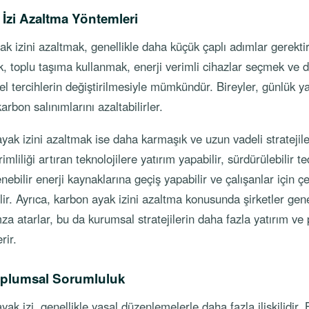
 İzi Azaltma Yöntemleri
k izini azaltmak, genellikle daha küçük çaplı adımlar gerektiri
, toplu taşıma kullanmak, enerji verimli cihazlar seçmek ve 
el tercihlerin değiştirilmesiyle mümkündür. Bireyler, günlük y
rbon salınımlarını azaltabilirler.
ak izini azaltmak ise daha karmaşık ve uzun vadeli stratejiler
rimliliği artıran teknolojilere yatırım yapabilir, sürdürülebilir te
lenebilir enerji kaynaklarına geçiş yapabilir ve çalışanlar için 
lir. Ayrıca, karbon ayak izini azaltma konusunda şirketler gen
mza atarlar, bu da kurumsal stratejilerin daha fazla yatırım ve
rir.
oplumsal Sorumluluk
k izi, genellikle yasal düzenlemelerle daha fazla ilişkilidir. 