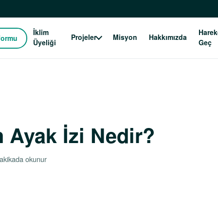
İklim
Harek
Projeler
Misyon
Hakkımızda
formu
Üyeliği
Geç
 Ayak İzi Nedir?
akikada okunur