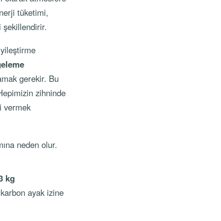
erji tüketimi,
şekillendirir.
iyileştirme
geleme
lamak gerekir. Bu
 Hepimizin zihninde
ri vermek
mına neden olur.
3 kg
k karbon ayak izine