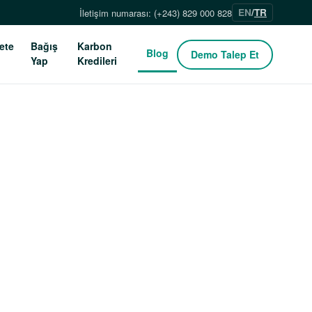
EN
/
TR
İletişim numarası: (+243) 829 000 828
ete
Bağış
Karbon
Blog
Demo Talep Et
Yap
Kredileri