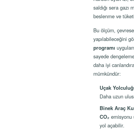
saldığı sera gazı 
beslenme ve tüketi
Bu ölçüm, çevresel 
yapılabileceğini gö
programı
uygulama
sayede dengeleme sü
daha iyi canlandır
mümkündür:
Uçak Yolculuğ
Daha uzun ulusl
Binek Araç Ku
CO₂
emisyonu ür
yol açabilir.