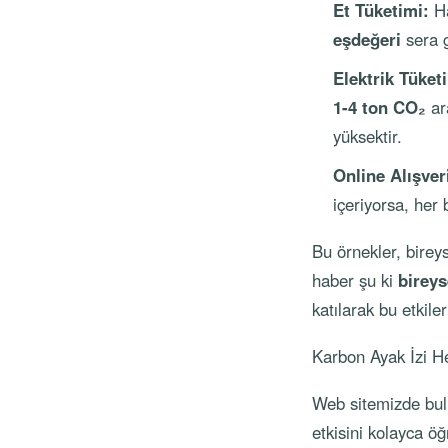
Et Tüketimi:
Ha
eşdeğeri
sera g
Elektrik Tüket
1-4 ton CO₂
ara
yüksektir.
Online Alışver
içeriyorsa, her
Bu örnekler, bireys
haber şu ki
bireys
katılarak bu etki
Karbon Ayak İzi H
Web sitemizde bu
etkisini kolayca ö