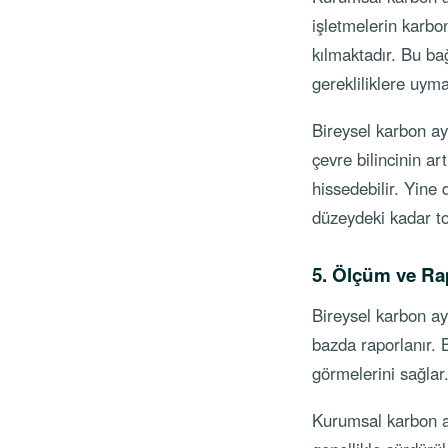
işletmelerin karbon
kılmaktadır. Bu bağ
gerekliliklere uym
Bireysel karbon ay
çevre bilincinin a
hissedebilir. Yine
düzeydeki kadar to
5. Ölçüm ve R
Bireysel karbon aya
bazda raporlanır. B
görmelerini sağlar
Kurumsal karbon ay