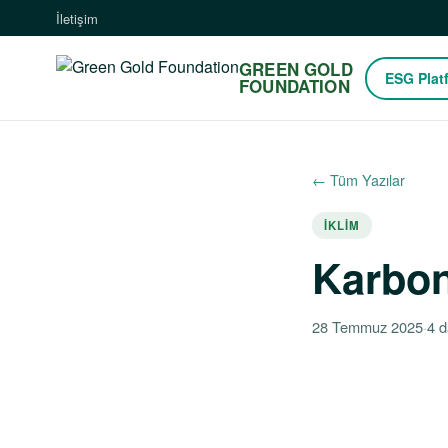
İletişim
GREEN GOLD
ESG Plat
FOUNDATION
← Tüm Yazılar
İKLIM
Karbon
28 Temmuz 2025
·
4 d