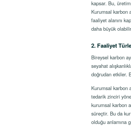
kapsar. Bu, üretim s
Kurumsal karbon ay
faaliyet alanını ka
daha büyük olabilir
2. Faaliyet Türle
Bireysel karbon aya
seyahat alışkanlıkl
doğrudan etkiler. B
Kurumsal karbon aya
tedarik zinciri yöne
kurumsal karbon aya
süreçtir. Bu da ku
olduğu anlamına ge