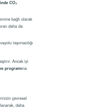
rinde CO₂
temine bağlı olarak
 oran daha da
avayolu taşımacılığı
ştırır. Ancak iyi
me programı
na
rinizin çevresel
llanarak, daha