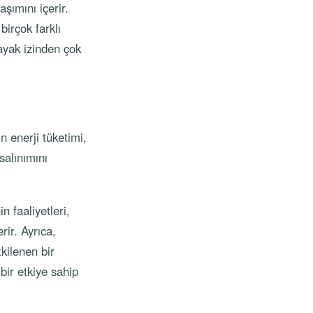
aşımını içerir.
irçok farklı
 ayak izinden çok
n enerji tüketimi,
salınımını
n faaliyetleri,
rir. Ayrıca,
tkilenen bir
bir etkiye sahip