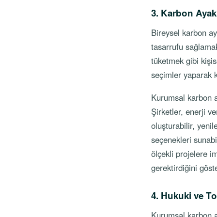
3. Karbon Ayak
Bireysel karbon aya
tasarrufu sağlamak
tüketmek gibi kişis
seçimler yaparak ka
Kurumsal karbon ay
Şirketler, enerji ve
oluşturabilir, yeni
seçenekleri sunabi
ölçekli projelere i
gerektirdiğini göste
4. Hukuki ve T
Kurumsal karbon aya