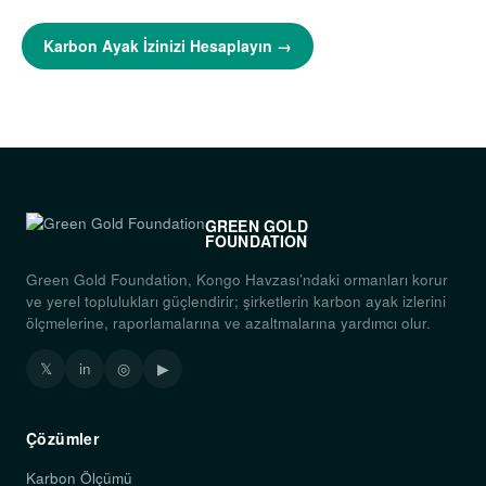
Karbon Ayak İzinizi Hesaplayın →
GREEN GOLD
FOUNDATION
Green Gold Foundation, Kongo Havzası’ndaki ormanları korur
ve yerel toplulukları güçlendirir; şirketlerin karbon ayak izlerini
ölçmelerine, raporlamalarına ve azaltmalarına yardımcı olur.
𝕏
in
◎
▶
Çözümler
Karbon Ölçümü