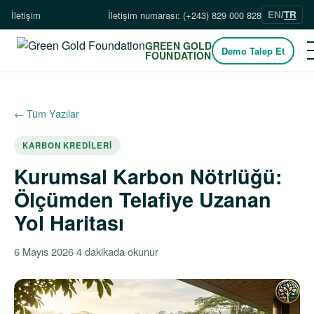
EN
/
TR
İletişim
İletişim numarası: (+243) 829 000 828
GREEN GOLD
Demo Talep Et
FOUNDATION
← Tüm Yazılar
KARBON KREDILERI
Kurumsal Karbon Nötrlüğü:
Ölçümden Telafiye Uzanan
Yol Haritası
6 Mayıs 2026
·
4 dakikada okunur