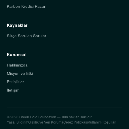
Karbon Kredisi Pazarı
Kaynaklar
Sıkça Sorulan Sorular
Kurumsal
Hakkımızda
Misyon ve Etki
Etkinlikler
İletişim
© 2026 Green Gold Foundation — Tüm hakları saklıdır.
Yasal Bildirim
Gizlilik ve Veri Koruma
Çerez Politikası
Kullanım Koşulları