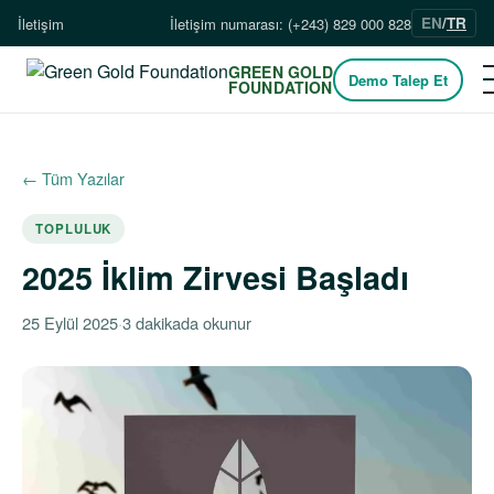
EN
/
TR
İletişim
İletişim numarası: (+243) 829 000 828
GREEN GOLD
Demo Talep Et
FOUNDATION
← Tüm Yazılar
TOPLULUK
2025 İklim Zirvesi Başladı
25 Eylül 2025
·
3 dakikada okunur