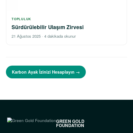
TOPLULUK
Sürdürülebilir Ulaşım Zirvesi
21 Ağustos 2025
·
4 dakikada okunur
Karbon Ayak İzinizi Hesaplayın →
GREEN GOLD
FOUNDATION