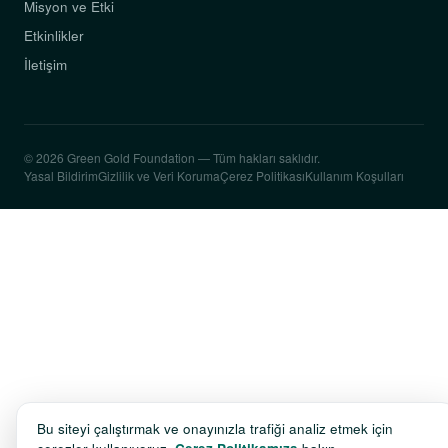
Misyon ve Etki
Etkinlikler
İletişim
© 2026 Green Gold Foundation — Tüm hakları saklıdır.
Yasal Bildirim
Gizlilik ve Veri Koruma
Çerez Politikası
Kullanım Koşulları
Bu siteyi çalıştırmak ve onayınızla trafiği analiz etmek için