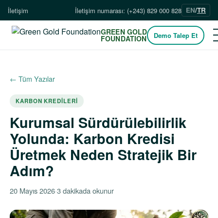
EN
/
TR
İletişim
İletişim numarası: (+243) 829 000 828
GREEN GOLD
Demo Talep Et
FOUNDATION
← Tüm Yazılar
KARBON KREDILERI
Kurumsal Sürdürülebilirlik
Yolunda: Karbon Kredisi
Üretmek Neden Stratejik Bir
Adım?
20 Mayıs 2026
·
3 dakikada okunur