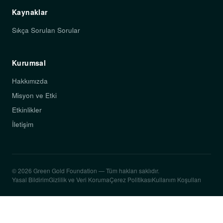
Kaynaklar
Sıkça Sorulan Sorular
Kurumsal
Hakkımızda
Misyon ve Etki
Etkinlikler
İletişim
© 2026 Green Gold Foundation — Tüm hakları saklıdır.
Yasal Bildirim
Gizlilik ve Veri Koruma
Çerez Politikası
Kullanım Koşulları