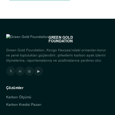
GREEN GOLD
FOUNDATION
Green Gold Foundation, Kongo Havzası’ndaki ormanları korur
ve yerel toplulukları güçlendirir; şirketlerin karbon ayak izlerini
ölçmelerine, raporlamalarına ve azaltmalarına yardımcı olur.
𝕏
in
◎
▶
Çözümler
Karbon Ölçümü
Karbon Kredisi Pazarı